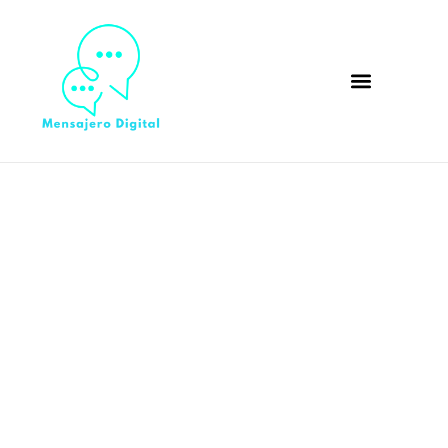
Bienvenido a
mensajerodigital.com
Découvrez des articles variés et inspirants sur le
mode de vie pour une vie épanouie et équilibrée.
Trouvez des conseils pratiques, des idées créatives
et des astuces pour améliorer votre bien-être au