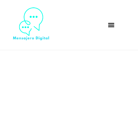
Guía definitiva: ¿Cómo
elegir un medallón
funerario en una lápida?
según expertos y familias