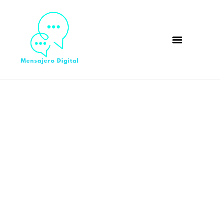
MarocDeal – El primer sitio
de ofertas marroquí:
Descubre las mejores
promociones en moda y
accesorios