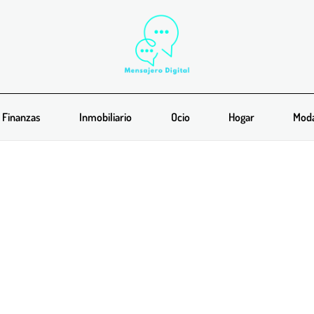
Finanzas
Inmobiliario
Ocio
Hogar
Mod
: Inversiones en mejoras del t
 para fortalecer su posición