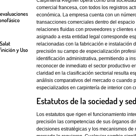
Carpintería Regnier opera como una sociedad 
comercial francesa, con todos los registros ac
 evaluaciones
económica. La empresa cuenta con un número d
onofásico
transacciones comerciales dentro del espaci
relaciones fluidas con proveedores y clientes e
asignado a esta entidad legal corresponde esp
Salat
relacionadas con la fabricación e instalación d
finición y Uso
precisión su campo de especialización profes
identificación administrativa, permitiendo a i
reconocer de inmediato el sector productivo e
claridad en la clasificación sectorial resulta 
análisis comparativos del mercado o cuando p
especializados en carpintería de interior con c
Estatutos de la sociedad y sed
Los estatutos que rigen el funcionamiento int
precisión las competencias de sus órganos dir
decisiones estratégicas y los mecanismos de 