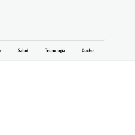
a
Salud
Tecnología
Coche
aller registradas en
 como líder