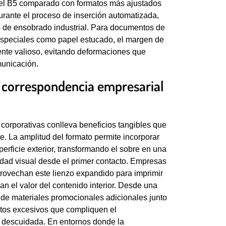
l del B5 comparado con formatos más ajustados
urante el proceso de inserción automatizada,
 de ensobrado industrial. Para documentos de
especiales como papel estucado, el margen de
ente valioso, evitando deformaciones que
municación.
a correspondencia empresarial
corporativas conlleva beneficios tangibles que
e. La amplitud del formato permite incorporar
rficie exterior, transformando el sobre en una
idad visual desde el primer contacto. Empresas
provechan este lienzo expandido para imprimir
an el valor del contenido interior. Desde una
ión de materiales promocionales adicionales junto
ntos excesivos que compliquen el
 descuidada. En entornos donde la