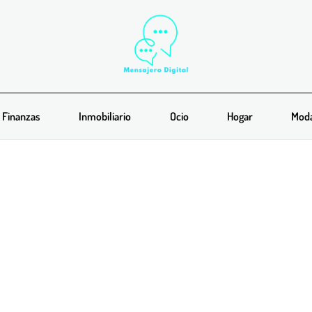
Finanzas
Inmobiliario
Ocio
Hogar
Mod
 sobres B5? La guía definit
y personalización empresaria