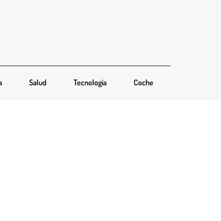
a
Salud
Tecnología
Coche
iva para documentos A4
l