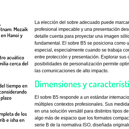
La elección del sobre adecuado puede marcar 
etnam: Mozaik
profesional impecable y una presentación des
e en Hanoi y
detalle cuenta para proyectar una imagen sóli
fundamental. El sobre B5 se posiciona como 
especial, especialmente cuando se trabaja co
tro acuático
entre protección y presentación. Explorar sus c
ilia cerca del
posibilidades de personalización permite opti
las comunicaciones de alto impacto.
Dimensiones y característi
del tiempo en
 considerando
 plazo
El sobre B5 responde a un estándar internacion
múltiples contextos profesionales. Sus medida
en una solución versátil para distintos tipos 
ompleta de los
algo más de espacio que los formatos compact
rib e isha en
serie B de la normativa ISO, diseñada origina