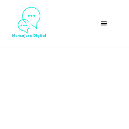
CQSS explicado: el
concepto fundamental
para entender la jubilación
anticipada