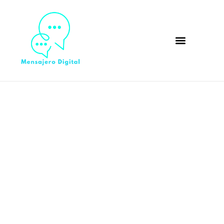
Cómo los bolsos de
mimbre y cuero se han
convertido en una
tendencia imprescindible